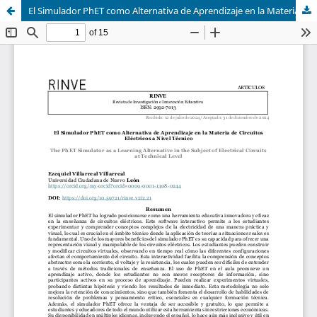
El Simulador PhET como Alternativa de Aprendizaje en la Materia de Circuitos Eléctricos a Nivel Técnico