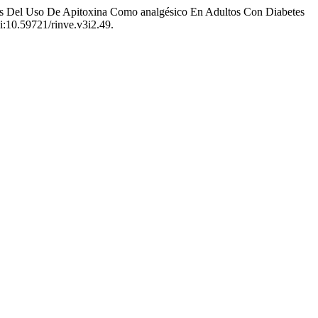
ias Del Uso De Apitoxina Como analgésico En Adultos Con Diabetes
oi:10.59721/rinve.v3i2.49.