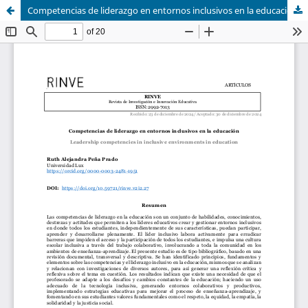
Competencias de liderazgo en entornos inclusivos en la educación