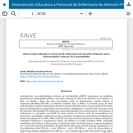
Intervención Educativa a Personal de Enfermería de Atención Primaria sobre Enfermedades Crónicas No Transmisibles