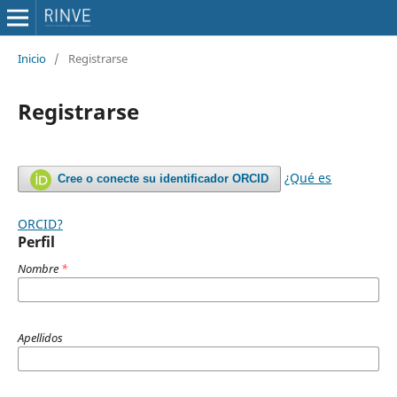
Inicio
/
Registrarse
Registrarse
¿Qué es
Cree o conecte su identificador ORCID
ORCID?
Perfil
Nombre
*
Apellidos