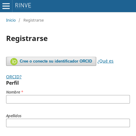
Inicio
/
Registrarse
Registrarse
¿Qué es
Cree o conecte su identificador ORCID
ORCID?
Perfil
Nombre
*
Apellidos