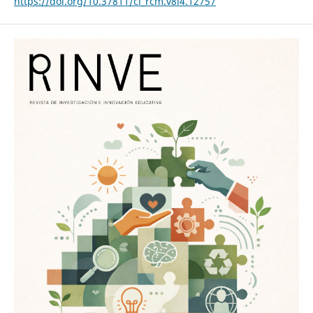
https://doi.org/10.37811/cl_rcm.v8i4.12757