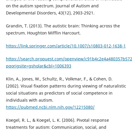
on the autism spectrum. Journal of Autism and
Developmental Disorders, 43(12), 2903-2921.
Grandin, T. (2013). The autistic brain: Thinking across the
spectrum. Houghton Mifflin Harcourt.
https://link.springer.com/article/10.1007/s10803-012-1638-1
https://search.proquest.com/openview/c91b4c2e4a480357b57
pqorigsite=gsholar&cbl=1006393
Klin, A., Jones, W., Schultz, R., Volkmar, F., & Cohen, D.
(2002). Visual fixation patterns during viewing of naturalistic
social situations as predictors of social competence in
individuals with autism.
https://pubmed.ncbi.nlm.nih.gov/12215080/
Koegel, R. L., & Koegel, L. K. (2006). Pivotal response
treatments for autism: Communication, social, and