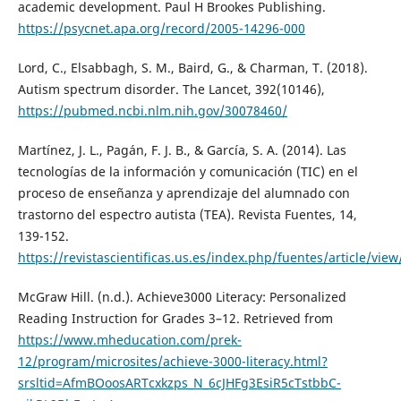
academic development. Paul H Brookes Publishing.
https://psycnet.apa.org/record/2005-14296-000
Lord, C., Elsabbagh, S. M., Baird, G., & Charman, T. (2018).
Autism spectrum disorder. The Lancet, 392(10146),
https://pubmed.ncbi.nlm.nih.gov/30078460/
Martínez, J. L., Pagán, F. J. B., & García, S. A. (2014). Las
tecnologías de la información y comunicación (TIC) en el
proceso de enseñanza y aprendizaje del alumnado con
trastorno del espectro autista (TEA). Revista Fuentes, 14,
139-152.
https://revistascientificas.us.es/index.php/fuentes/article/vie
McGraw Hill. (n.d.). Achieve3000 Literacy: Personalized
Reading Instruction for Grades 3–12. Retrieved from
https://www.mheducation.com/prek-
12/program/microsites/achieve-3000-literacy.html?
srsltid=AfmBOoosARTcxkzps_N_6cJHFg3EsiR5cTstbbC-