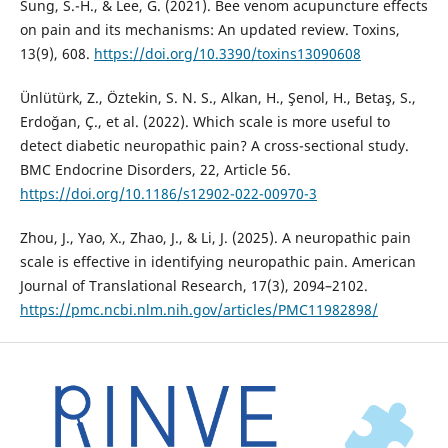
Sung, S.-H., & Lee, G. (2021). Bee venom acupuncture effects
on pain and its mechanisms: An updated review. Toxins,
13(9), 608.
https://doi.org/10.3390/toxins13090608
Ünlütürk, Z., Öztekin, S. N. S., Alkan, H., Şenol, H., Betaş, S.,
Erdoğan, Ç., et al. (2022). Which scale is more useful to
detect diabetic neuropathic pain? A cross-sectional study.
BMC Endocrine Disorders, 22, Article 56.
https://doi.org/10.1186/s12902-022-00970-3
Zhou, J., Yao, X., Zhao, J., & Li, J. (2025). A neuropathic pain
scale is effective in identifying neuropathic pain. American
Journal of Translational Research, 17(3), 2094–2102.
https://pmc.ncbi.nlm.nih.gov/articles/PMC11982898/